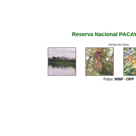
Reserva Nacional PACA
clickea las fotos
Fotos:
WWF - OPP