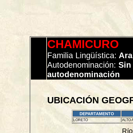
CHAMICURO
Familia Lingüística:
Ara
Autodenominación:
Sin
autodenominación
UBICACIÓN GEOGR
DEPARTAMENTO
LORETO
ALTO
Río