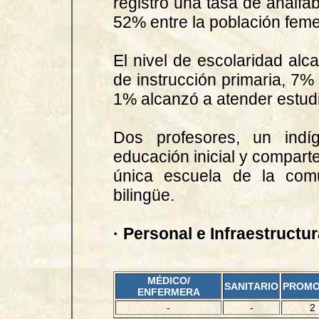
registró una tasa de analf
52% entre la población fem
El nivel de escolaridad al
de instrucción primaria, 7%
1% alcanzó a atender estud
Dos profesores, un indí
educación inicial y compart
única escuela de la com
bilingüe.
· Personal e Infraestructu
MÉDICO/
SANITARIO
PROM
ENFERMERA
-
-
2